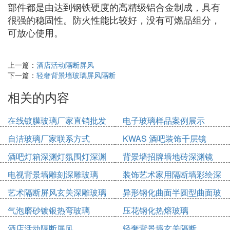
部件都是由达到钢铁硬度的高精级铝合金制成，具有
很强的稳固性。防火性能比较好，没有可燃品组分，
可放心使用。
上一篇：
酒店活动隔断屏风
下一篇：
轻奢背景墙玻璃屏风隔断
相关的内容
在线镀膜玻璃厂家直销批发
电子玻璃样品案例展示
自洁玻璃厂家联系方式
KWAS 酒吧装饰千层镜
酒吧灯箱深渊灯氛围灯深渊
背景墙招牌墙地砖深渊镜
镜
电视背景墙雕刻深雕玻璃
装饰艺术家用隔断墙彩绘深
雕浮雕玻璃
艺术隔断屏风玄关深雕玻璃
异形钢化曲面半圆型曲面玻
璃
气泡磨砂镀银热弯玻璃
压花钢化热熔玻璃
酒店活动隔断屏风
轻奢背景墙玄关隔断